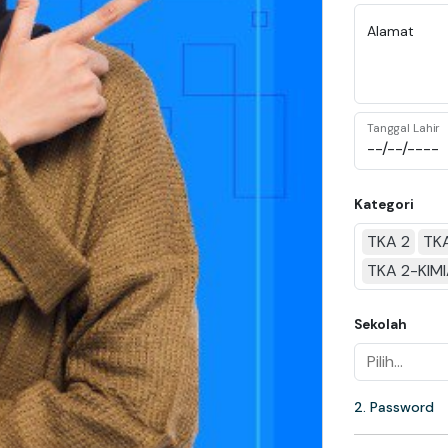
Alamat
Tanggal Lahir
Kategori
TKA 2
TK
TKA 2-KIM
Sekolah
2. Password