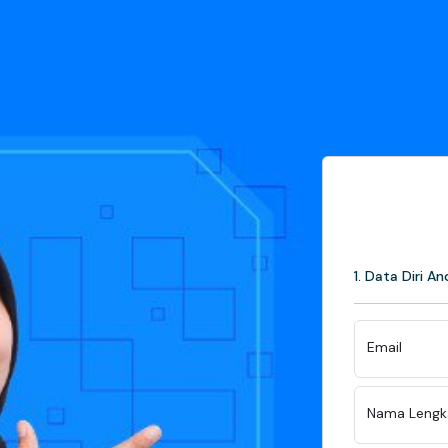
1. Data Diri A
Email
Nama Lengk